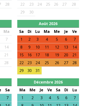
7
28
22
23
24
25
26
27
28
29
30
Août
2026
Ma
Sa
Di
Lu
Ma
Me
Je
Ve
7
1
2
3
4
5
6
7
14
8
9
10
11
12
13
14
21
15
16
17
18
19
20
21
28
22
23
24
25
26
27
28
29
30
31
Décembre
2026
e
Sa
Ma
Me
Je
Ve
Sa
Di
Lu
7
1
2
3
4
5
6
7
3
14
8
9
10
11
12
13
14