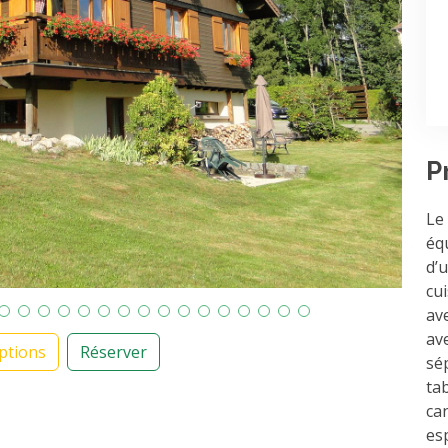
P
Le
éq
d’
cui
av
av
ptions
Réserver
sé
ta
can
es